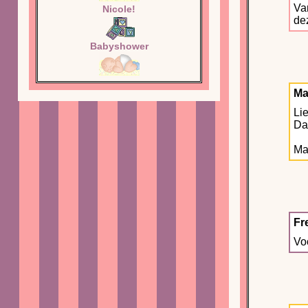
Van
Nicole!
de
Babyshower
Ma
Li
Da
Maa
Fr
Voo