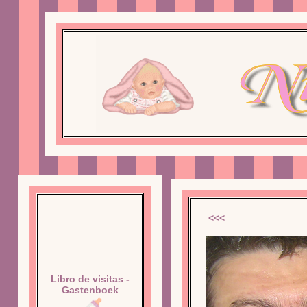
<<<
Libro de visitas -
Gastenboek