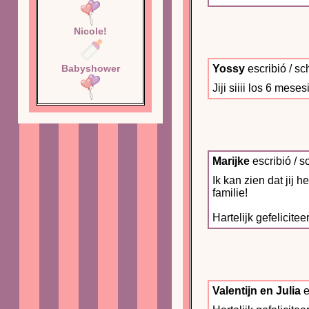
Nicole!
Babyshower
Yossy
escribió / sc
Jiji siiii los 6 mes
Marijke
escribió / s
Ik kan zien dat jij 
familie!
Hartelijk gefelicitee
Valentijn en Julia
e