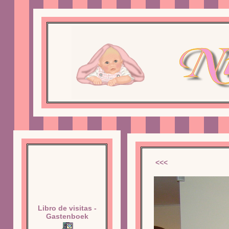
<<<
Libro de visitas -
Gastenboek