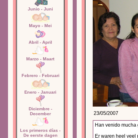
Junio - Juni
Mayo - Mei
Abril - April
Marzo - Maart
Febrero - Februari
Enero - Januari
Diciembre -
23/05/2007
December
Han venido mucha ge
Los primeros días -
De eerste dagen
Er waren heel veel