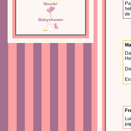
Pa
Nicole!
heb
de
Babyshower
Ma
Dat
He
Die
En
Fr
Lui
pa