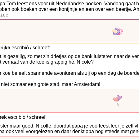
pa Tom leest ons voor uit Nederlandse boeken. Vandaag gaat het
ben ook boeken over een konijntje en een over een beertje. Ah,
 zee!
rijke
escribió / schreef:
 is gezellig, zo met z'n drietjes op de bank luisteren naar de ve
t verhaal van de koe is grappig hè, Nicole?
 koe beleeft spannende avonturen als zij op een dag de boerderi
 niet zomaar een grote stad, maar Amsterdam!
eek
escribió / schreef:
ster maar goed, Nicolle, doordat papa je voorleest leer je zelf v
pa ook veel voorgelezen en daar denkt opa nog steeds met gen