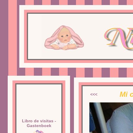
Mi 
<<<
Libro de visitas -
Gastenboek