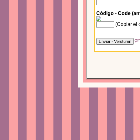
Código - Code (an
(Copiar el 