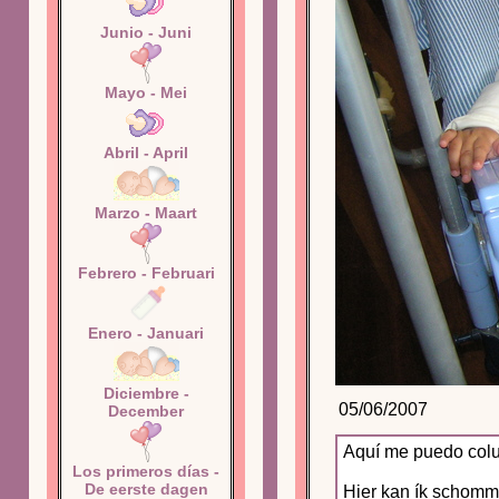
Junio - Juni
Mayo - Mei
Abril - April
Marzo - Maart
Febrero - Februari
Enero - Januari
Diciembre -
05/06/2007
December
Aquí me puedo colu
Los primeros días -
De eerste dagen
Hier kan ík schomm