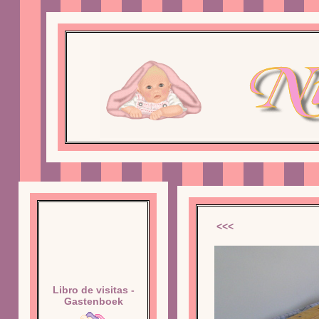
<<<
Libro de visitas -
Gastenboek