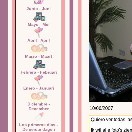
Junio - Juni
Mayo - Mei
Abril - April
Marzo - Maart
Febrero - Februari
Enero - Januari
Diciembre -
10/06/2007
December
Quiero ver todas la
Los primeros días -
De eerste dagen
Ik wil alle foto's z