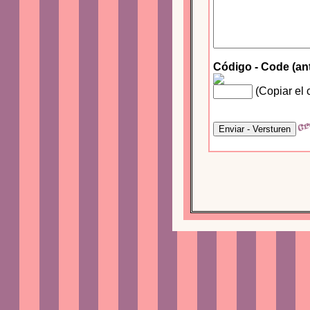
Código - Code (an
(Copiar el 