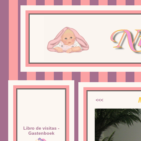
<<<
Libro de visitas -
Gastenboek