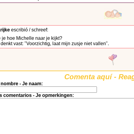
rijke
escribió / schreef:
 je hoe Michelle naar je kijkt?
denkt vast: "Voorzichtig, laat mijn zusje niet vallen".
Comenta aquí - Reag
 nombre - Je naam:
s comentarios - Je opmerkingen: