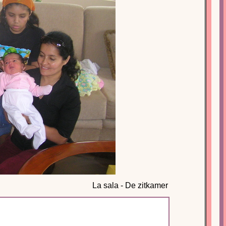
La sala - De zitkamer