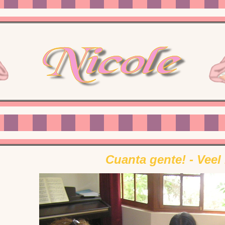
Cuanta gente! - Vee