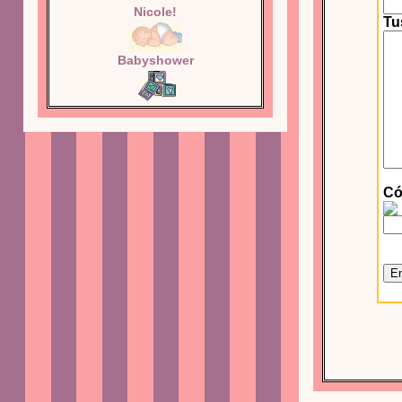
Nicole!
Tu
Babyshower
Có