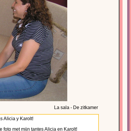
La sala - De zitkamer
 Alicia y Karolt!
oto met mijn tantes Alicia en Karolt!