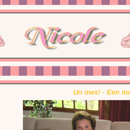
Un mes! - Een m