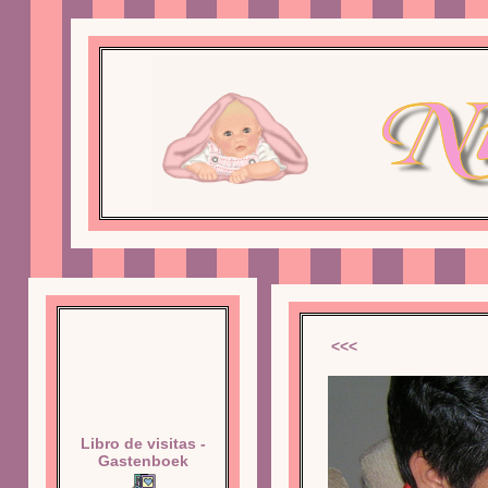
<<<
Libro de visitas -
Gastenboek