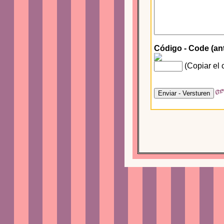
Código - Code (an
(Copiar el 