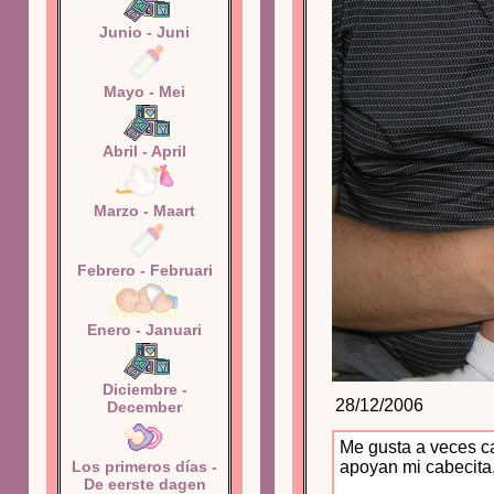
Junio - Juni
Mayo - Mei
Abril - April
Marzo - Maart
Febrero - Februari
Enero - Januari
Diciembre -
28/12/2006
December
Me gusta a veces ca
Los primeros días -
apoyan mi cabecita,
De eerste dagen