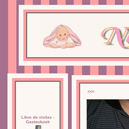
<<<
Libro de visitas -
Gastenboek