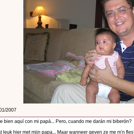
01/2007
e bien aquí con mi papá... Pero, cuando me darán mi biberón?
t leuk hier met mijn papa... Maar wanneer geven ze me m'n fles