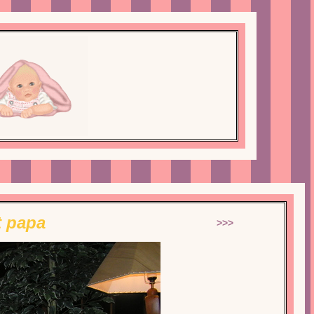
t papa
>>>